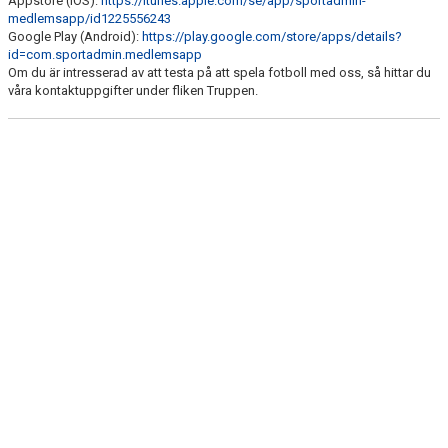
Appstore (iOS):
https://itunes.apple.com/se/app/sportadmin-
medlemsapp/id1225556243
Google Play (Android):
https://play.google.com/store/apps/details?
id=com.sportadmin.medlemsapp
Om du är intresserad av att testa på att spela fotboll med oss, så hittar du
våra kontaktuppgifter under fliken Truppen.