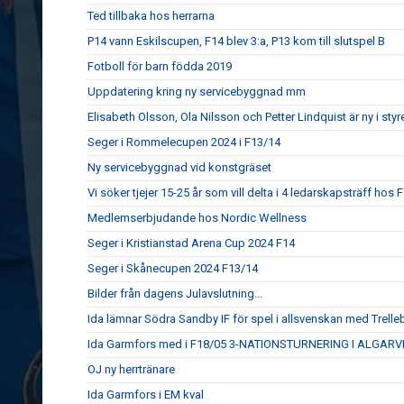
Ted tillbaka hos herrarna
P14 vann Eskilscupen, F14 blev 3:a, P13 kom till slutspel B
Fotboll för barn födda 2019
Uppdatering kring ny servicebyggnad mm
Elisabeth Olsson, Ola Nilsson och Petter Lindquist är ny i styr
Seger i Rommelecupen 2024 i F13/14
Ny servicebyggnad vid konstgräset
Vi söker tjejer 15-25 år som vill delta i 4 ledarskapsträff hos
Medlemserbjudande hos Nordic Wellness
Seger i Kristianstad Arena Cup 2024 F14
Seger i Skånecupen 2024 F13/14
Bilder från dagens Julavslutning...
Ida lämnar Södra Sandby IF för spel i allsvenskan med Trell
Ida Garmfors med i F18/05 3-NATIONSTURNERING I ALGARV
OJ ny herrtränare
Ida Garmfors i EM kval