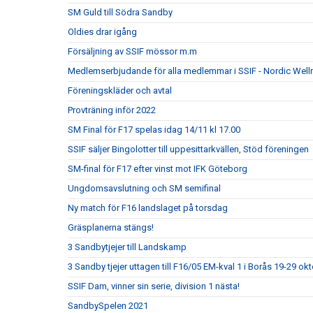
SM Guld till Södra Sandby
Oldies drar igång
Försäljning av SSIF mössor m.m
Medlemserbjudande för alla medlemmar i SSIF - Nordic Well
Föreningskläder och avtal
Provträning inför 2022
SM Final för F17 spelas idag 14/11 kl 17.00
SSIF säljer Bingolotter till uppesittarkvällen, Stöd föreningen
SM-final för F17 efter vinst mot IFK Göteborg
Ungdomsavslutning och SM semifinal
Ny match för F16 landslaget på torsdag
Gräsplanerna stängs!
3 Sandbytjejer till Landskamp
3 Sandby tjejer uttagen till F16/05 EM-kval 1 i Borås 19-29 ok
SSIF Dam, vinner sin serie, division 1 nästa!
SandbySpelen 2021