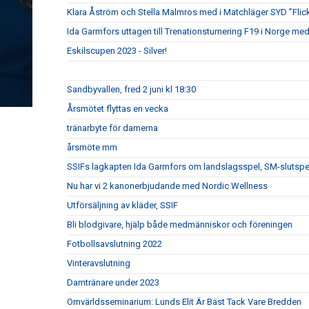
Klara Åström och Stella Malmros med i Matchläger SYD ”Flic
Ida Garmfors uttagen till Trenationsturnering F19 i Norge me
Eskilscupen 2023 - Silver!
Sandbyvallen, fred 2 juni kl 18:30
Årsmötet flyttas en vecka
tränarbyte för damerna
årsmöte mm
SSIFs lagkapten Ida Garmfors om landslagsspel, SM-slutsp
Nu har vi 2 kanonerbjudande med Nordic Wellness
Utförsäljning av kläder, SSIF
Bli blodgivare, hjälp både medmänniskor och föreningen
Fotbollsavslutning 2022
Vinteravslutning
Damtränare under 2023
Omvärldsseminarium: Lunds Elit Är Bäst Tack Vare Bredden