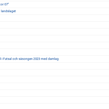
kor 07”
d landslaget
el i Futsal och säsongen 2023 med damlag