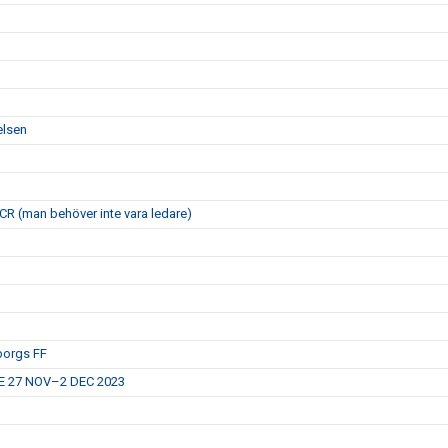
elsen
 FCR (man behöver inte vara ledare)
eborgs FF
E 27 NOV–2 DEC 2023