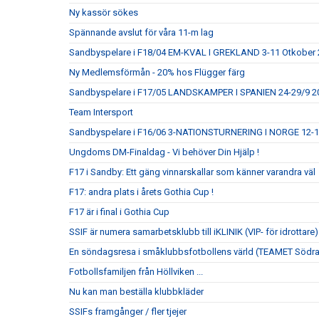
Ny kassör sökes
Spännande avslut för våra 11-m lag
Sandbyspelare i F18/04 EM-KVAL I GREKLAND 3-11 Otkober
Ny Medlemsförmån - 20% hos Flügger färg
Sandbyspelare i F17/05 LANDSKAMPER I SPANIEN 24-29/9 20
Team Intersport
Sandbyspelare i F16/06 3-NATIONSTURNERING I NORGE 12-
Ungdoms DM-Finaldag - Vi behöver Din Hjälp !
F17 i Sandby: Ett gäng vinnarskallar som känner varandra väl
F17: andra plats i årets Gothia Cup !
F17 är i final i Gothia Cup
SSIF är numera samarbetsklubb till iKLINIK (VIP- för idrottare)
En söndagsresa i småklubbsfotbollens värld (TEAMET Södr
Fotbollsfamiljen från Höllviken ...
Nu kan man beställa klubbkläder
SSIFs framgånger / fler tjejer