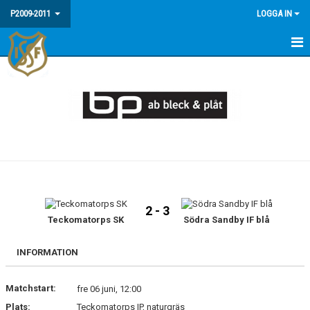
P2009-2011
LOGGA IN
HEM
NYHETER
KALENDER
MATCHER
TRUPPEN
2 - 3
BILDGALLERI
Teckomatorps SK
Södra Sandby IF blå
DOKUMENT
INFORMATION
KONTAKT
Matchstart:
fre 06 juni, 12:00
Plats:
Teckomatorps IP, naturgräs