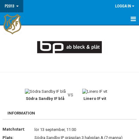
P2013
LOGGA IN
HEM
NYHETER
DOKUMENT
BILDGALLERI
KALENDER
vs
MATCHER
Södra Sandby IF blå
Linero IF vit
TRUPPEN
INFORMATION
Matchstart:
lör 13 september, 11:00
Plats:
Södra Sandby IP gräsplan 3 halvplan A (7-manna)