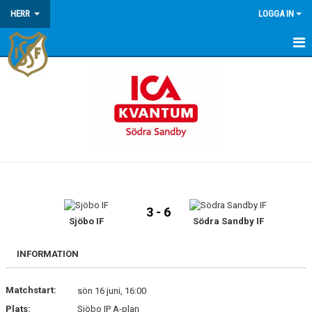
HERR
LOGGA IN
HEM
NYHETER
KALENDER
MATCHER
TRUPPEN
3 - 6
Sjöbo IF
Södra Sandby IF
INFORMATION
Matchstart:
sön 16 juni, 16:00
Plats:
Sjöbo IP A-plan